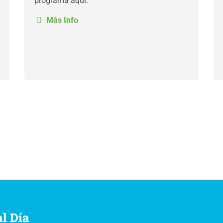
programa aquí.
Más Info
al Día